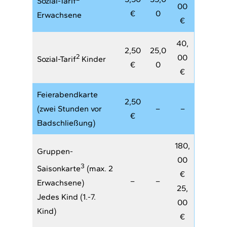
Sozial-Tarif
00
€
0
Erwachsene
€
40,
2,50
25,0
2
00
Sozial-Tarif
Kinder
€
0
€
Feierabendkarte
2,50
(zwei Stunden vor
–
–
€
Badschließung)
180,
Gruppen-
00
3
Saisonkarte
(max. 2
€
–
–
Erwachsene)
25,
Jedes Kind (1.-7.
00
Kind)
€