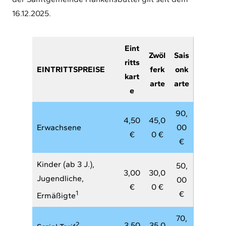
16.12.2025.
Eint
Zwöl
Sais
ritts
EINTRITTSPREISE
ferk
onk
kart
arte
arte
e
90,
4,50
45,0
Erwachsene
00
€
0 €
€
Kinder (ab 3 J.),
50,
3,00
30,0
Jugendliche,
00
€
0 €
1
€
Ermäßigte
70,
2
3,50
35,0